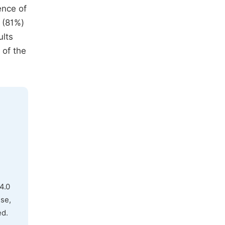
ence of
 (81%)
ults
 of the
4.0
use,
ed.