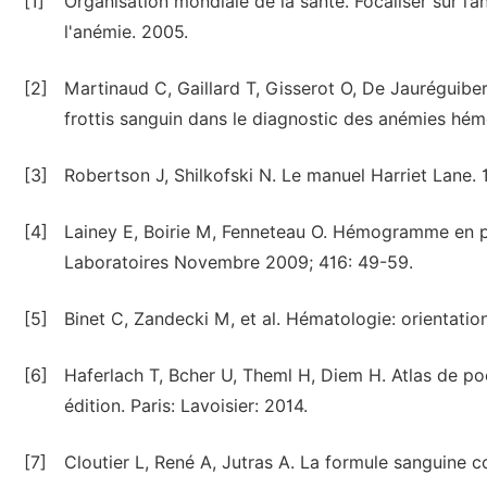
[1]
Organisation mondiale de la santé. Focaliser sur l’
l'anémie. 2005.
[2]
Martinaud C, Gaillard T, Gisserot O, De Jauréguiberry
frottis sanguin dans le diagnostic des anémies hémo
[3]
Robertson J, Shilkofski N. Le manuel Harriet Lane. 
[4]
Lainey E, Boirie M, Fenneteau O. Hémogramme en p
Laboratoires Novembre 2009; 416: 49-59.
[5]
Binet C, Zandecki M, et al. Hématologie: orientatio
[6]
Haferlach T, Bcher U, Theml H, Diem H. Atlas de p
édition. Paris: Lavoisier: 2014.
[7]
Cloutier L, René A, Jutras A. La formule sanguine co