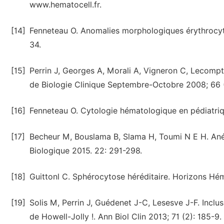
www.hematocell.fr.
[14]
Fenneteau O. Anomalies morphologiques érythrocyta
34.
[15]
Perrin J, Georges A, Morali A, Vigneron C, Lecomp
de Biologie Clinique Septembre-Octobre 2008; 66 
[16]
Fenneteau O. Cytologie hématologique en pédiatriq
[17]
Becheur M, Bouslama B, Slama H, Toumi N E H. Aném
Biologique 2015. 22: 291-298.
[18]
Guittonl C. Sphérocytose héréditaire. Horizons Hém
[19]
Solis M, Perrin J, Guédenet J-C, Lesesve J-F. Incl
de Howell-Jolly !. Ann Biol Clin 2013; 71 (2): 185-9.