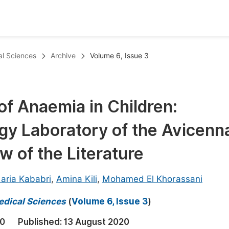
oks
Inf
al Sciences
Archive
Volume 6, Issue 3
Publish Conference Abstract Books
F
Upcoming Conference Abstract Books
F
f Anaemia in Children:
Published Conference Abstract Books
F
gy Laboratory of the Avicenn
Publish Your Books
F
Upcoming Books
F
w of the Literature
Published Books
A
aria Kababri
,
Amina Kili
,
Mohamed El Khorassani
oceedings
S
edical Sciences
(
Volume 6, Issue 3
)
ents
E
20
Published:
13 August 2020
Events