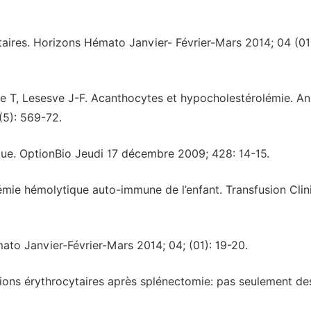
ires. Horizons Hémato Janvier- Février-Mars 2014; 04 (01)
te T, Lesesve J-F. Acanthocytes et hypocholestérolémie. An
(5): 569-72.
ue. OptionBio Jeudi 17 décembre 2009; 428: 14-15.
ie hémolytique auto-immune de l’enfant. Transfusion Clin
ato Janvier-Février-Mars 2014; 04; (01): 19-20.
usions érythrocytaires après splénectomie: pas seulement de