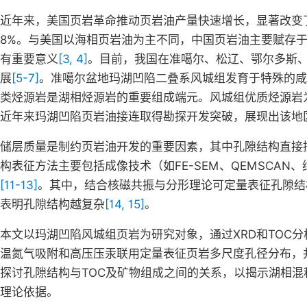
近年来，美国页岩革命推动页岩油产量快速增长，显著改变
8%。与美国以海相页岩油为主不同，中国页岩油主要赋存
有重要意义
[3, 4]
。目前，我国在准噶尔、松辽、鄂尔多斯
展
[5-7]
。准噶尔盆地玛湖凹陷二叠系风城组发育于特殊的咸
类烃源岩是湖相烃源岩的重要组成端元。风城组优质烃源岩
近年来玛湖凹陷页岩油接连取得勘探开发突破，展现出该地
储层质量是制约页岩油开发的重要因素，其中孔隙结构直接
构表征方法主要包括成像技术（如FE-SEM、QEMSCA
[11-13]
。其中，结合核磁共振与分形理论可定量表征孔隙结
表明孔隙结构越复杂
[14, 15]
。
本文以玛湖凹陷风城组页岩为研究对象，通过XRD和TOC分
温氮气吸附和高压压汞联用定量表征页岩多尺度孔径分布，
探讨孔隙结构与TOC及矿物组成之间的关系，以揭示湖相
理论依据。