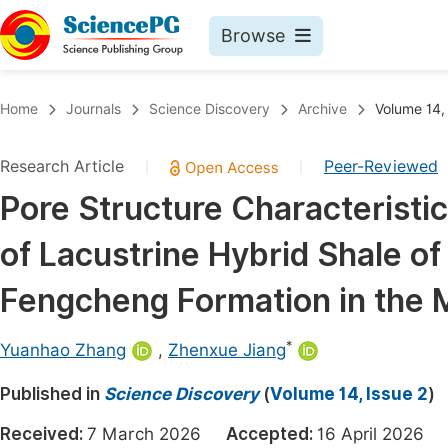
Browse
Journals By Subject
Book
Home
Journals
Science Discovery
Archive
Volume 14,
Life Sciences, Agriculture & Food
Pu
Research Article
Peer-Reviewed
|
|
Chemistry
Up
Pore Structure Characteristic
Medicine & Health
Pu
of Lacustrine Hybrid Shale of
Materials Science
Pu
Mathematics & Physics
Up
Fengcheng Formation in the
Electrical & Computer Science
Pu
*
Yuanhao Zhang
,
Zhenxue Jiang
Earth, Energy & Environment
Proc
Published in
Architecture & Civil Engineering
Science Discovery
(
Volume 14, Issue 2
)
Even
Education
Received:
7 March 2026
Accepted:
16 April 202
Ev