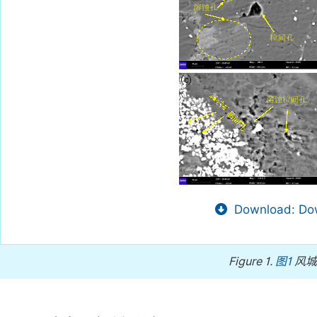
Download: Dow
Figure 1.
图1
风城