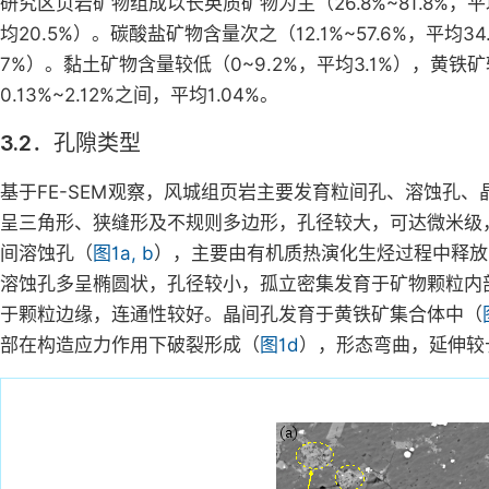
研究区页岩矿物组成以长英质矿物为主（26.8%~81.8%，
均20.5%）。碳酸盐矿物含量次之（12.1%~57.6%，平均
7%）。黏土矿物含量较低（0~9.2%，平均3.1%），黄铁矿较
0.13%~2.12%之间，平均1.04%。
3.2．孔隙类型
基于FE-SEM观察，风城组页岩主要发育粒间孔、溶蚀孔、
呈三角形、狭缝形及不规则多边形，孔径较大，可达微米级
间溶蚀孔（
图1a, b
），主要由有机质热演化生烃过程中释放
溶蚀孔多呈椭圆状，孔径较小，孤立密集发育于矿物颗粒内
于颗粒边缘，连通性较好。晶间孔发育于黄铁矿集合体中（
部在构造应力作用下破裂形成（
图1d
），形态弯曲，延伸较