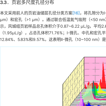
3.3．页岩多尺度孔径分布
本文采用前人的页岩油储层孔径分类方案
[16]
，将孔隙分为I-
μm）和宏孔（>1 μm）。通过联合低温氮气吸附（<50 n
示，风城组页岩样品总孔体积介于0.87~6.22 μL/g，平均2.6
（1.95μL/g），占总孔体积71.76%；I-微孔、中孔和宏孔平均孔容
12.84%、5.83%和9.57%。这表明II-微孔（10~100