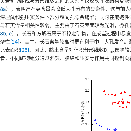
页岩矿物组成与分形维数之间的关系不仅反映孔隙结构复杂
8a
），表明高石英含量会降低大孔分布的复杂性，这与前人
深埋藏和强压实条件下部分粒间孔隙会塌陷；同时在咸碱性
与石英含量相关性较弱，主要由于石英表面较为光滑，微孔
8b, c
）。长石和方解石属于不稳定矿物，在成岩过程中易发
杂性
[24]
。其中，长石含量较高时更有利于中—大孔发育。
比表面积
[25]
。因此，黏土含量对体积分形维数D
影响较
max
看，不同矿物组分通过溶蚀、胶结和压实等作用共同控制页