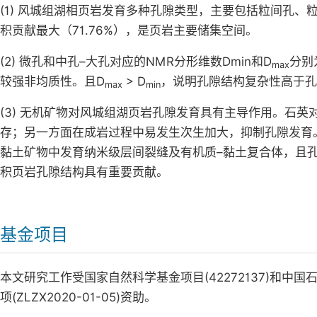
(1) 风城组湖相页岩发育多种孔隙类型，主要包括粒间孔、粒内
积贡献最大（71.76%），是页岩主要储集空间。
(2) 微孔和中孔–大孔对应的NMR分形维数Dmin和D
分别为
max
较强非均质性。且D
> D
，说明孔隙结构复杂性高于孔
max
min
(3) 无机矿物对风城组湖页岩孔隙发育具有主导作用。石
存；另一方面在成岩过程中易发生次生加大，抑制孔隙发育
黏土矿物中发育纳米级层间裂缝及有机质–黏土复合体，且
积页岩孔隙结构具有重要贡献。
基金项目
本文研究工作受国家自然科学基金项目(42272137)和
项(ZLZX2020-01-05)资助。