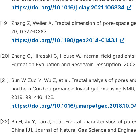
https://doi.org//10.1016/j.clay.2021.106334
[19]
Zhang Z, Weller A. Fractal dimension of pore-space 
79, D377-D387.
https://doi.org//10.1190/geo2014-0143.1
[20]
Zhang G, Hirasaki G, House W. Internal field gradien
Formation Evaluation and Reservoir Description. 2003,
[21]
Sun W, Zuo Y, Wu Z, et al. Fractal analysis of pores a
northern Guizhou province: Investigations using NMR
2019, 99: 416-428.
https://doi.org//10.1016/j.marpetgeo.2018.10.
[22]
Bu H, Ju Y, Tan J, et al. Fractal characteristics of po
China [J]. Journal of Natural Gas Science and Engineer