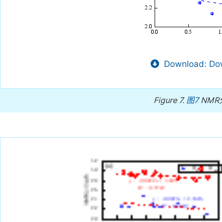
Download: Dow
Figure 7.
图7
NMR