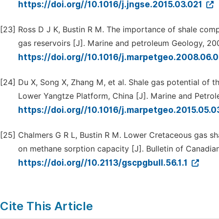
https://doi.org//10.1016/j.jngse.2015.03.021
[23]
Ross D J K, Bustin R M. The importance of shale comp
gas reservoirs [J]. Marine and petroleum Geology, 20
https://doi.org//10.1016/j.marpetgeo.2008.06.
[24]
Du X, Song X, Zhang M, et al. Shale gas potential of 
Lower Yangtze Platform, China [J]. Marine and Petro
https://doi.org//10.1016/j.marpetgeo.2015.05.
[25]
Chalmers G R L, Bustin R M. Lower Cretaceous gas shal
on methane sorption capacity [J]. Bulletin of Canadia
https://doi.org//10.2113/gscpgbull.56.1.1
Cite This Article