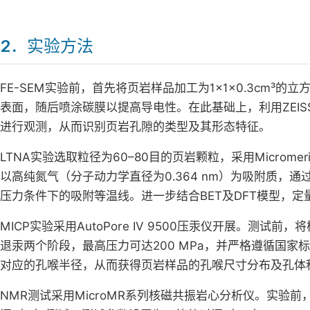
2．实验方法
FE-SEM实验前，首先将页岩样品加工为1×1×0.3cm
表面，随后喷涂碳膜以提高导电性。在此基础上，利用ZEISS 
进行观测，从而识别页岩孔隙的类型及其形态特征。
LTNA实验选取粒径为60–80目的页岩颗粒，采用Micromeriti
以高纯氮气（分子动力学直径为0.364 nm）为吸附质，
压力条件下的吸附等温线。进一步结合BET及DFT模型，
MICP实验采用AutoPore IV 9500压汞仪开展。测
退汞两个阶段，最高压力可达200 MPa，并严格遵循国家标准GB
对应的孔喉半径，从而获得页岩样品的孔喉尺寸分布及孔体
NMR测试采用MicroMR系列核磁共振岩心分析仪。实验前