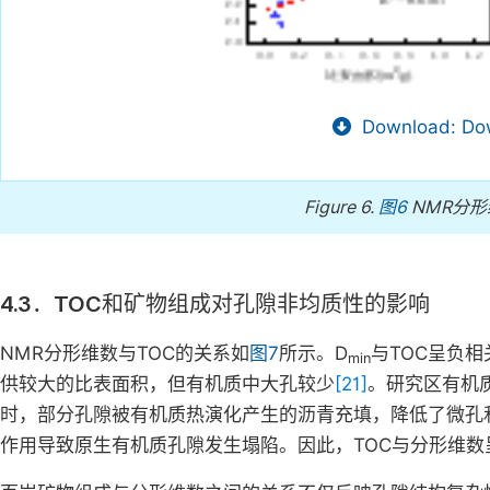
Download: Dow
Figure 6.
图6
NMR分
4.3．TOC和矿物组成对孔隙非均质性的影响
NMR分形维数与TOC的关系如
图7
所示。D
与TOC呈负相
min
供较大的比表面积，但有机质中大孔较少
[21]
。研究区有机
时，部分孔隙被有机质热演化产生的沥青充填，降低了微孔
作用导致原生有机质孔隙发生塌陷。因此，TOC与分形维数