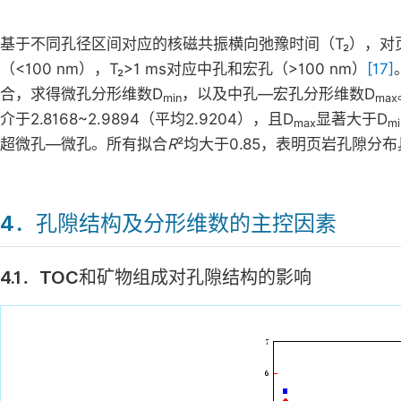
基于不同孔径区间对应的核磁共振横向弛豫时间（T₂），对
（<100 nm），T₂>1 ms对应中孔和宏孔（>100 nm）
[17]
合，求得微孔分形维数D
，以及中孔—宏孔分形维数D
min
max
介于2.8168~2.9894（平均2.9204），且D
显著大于D
max
mi
超微孔—微孔。所有拟合
R
²均大于0.85，表明页岩孔隙
4．孔隙结构及分形维数的主控因素
4.1．TOC和矿物组成对孔隙结构的影响