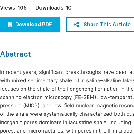
Economics & Management
Views:
105
Downloads:
10
Fi
Humanities & Social Sciences
Join
Share This Article
Download PDF
Multidisciplinary
Jo
Be
Abstract
In recent years, significant breakthroughs have been ach
with mixed sedimentary shale oil in saline–alkaline lak
focuses on the shale of the Fengcheng Formation in the
scanning electron microscopy (FE-SEM), low-temperatur
pressure (MICP), and low-field nuclear magnetic resona
of the shale were systematically characterized both qual
inorganic pores dominate in lacustrine shale, including in
pores, and microfractures, with pores in the II-micropo