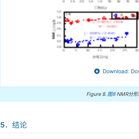
Download: Dow
Figure 8.
图8
NMR分
5．结论