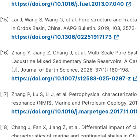
https://doi.org//10.1016/j.fuel.2013.07.040
[15]
Lai J, Wang S, Wang G, et al. Pore structure and fract
in Ordos Basin, China. AAPG Bulletin. 2019, 103, 2573
https://doi.org//10.1306/02251917173
[16]
Zhang Y, Jiang Z, Chang J, et al. Multi-Scale Pore Sys
Lacustrine Mixed Sedimentary Shale Reservoirs: A C
[J]. Journal of Earth Science, 2026, 37(1): 180-198.
https://doi.org//10.1007/s12583-025-0297-z
[17]
Zhang P, Lu S, Li J, et al. Petrophysical characterizat
resonance (NMR). Marine and Petroleum Geology. 201
https://doi.org//10.1016/j.marpetgeo.2017.11.0
[18]
Chang J, Fan X, Jiang Z, et al. Differential impact of 
characteristics of marine and continental shales in Ch