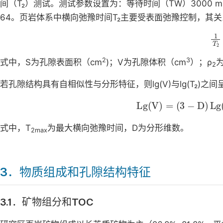
间（T₂）测试。测试参数设置为：等待时间（TW）3000 m
64。页岩体系中横向弛豫时间T₂主要受表面弛豫控制，其
1
T
2
3
式中，S为孔隙表面积（cm
)；V为孔隙体积（cm
）；ρ
2
若孔隙结构具有自相似性与分形特征，则lg(V)与lg(T₂)
Lg
V
=
3
-
D
Lg
T
2
+
D
-
式中，T
为最大横向弛豫时间，D为分形维数。
2max
3．物质组成和孔隙结构特征
3.1．矿物组分和TOC