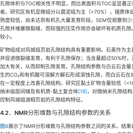
孔隙体积与TOC相关性不明显，而比表面积与TOC呈显著正
者。研究区有机显微组分以腐泥组为主（>70%），镜质体
熟度较低，尚未达到有机孔大量发育阶段，SEM仅观察到少
孔隙并堵塞微裂缝，而较强的压实作用亦会破坏有机质孔隙
较小。
矿物组成对风城组页岩孔隙结构具有重要影响。石英作为主
并促进微裂缝发育，有利于孔隙保存；当含量超过50%时，
加大有关，从而抑制孔隙发育。孔隙结构参数与白云石含量
生的CO₂和有机酸可溶解方解石形成溶蚀孔隙，而白云石
在一定程度上改善孔隙结构。研究区黏土矿物含量较低（<1
纳米级层间缝及有机质-黏土复合体
[18]
，对微纳米孔隙结构
控制风城组湖相页岩的孔隙结构特征。
4.2．NMR分形维数与孔隙结构参数的关系
图6
展示了NMR分形维数与孔隙结构参数之间的关系。结果