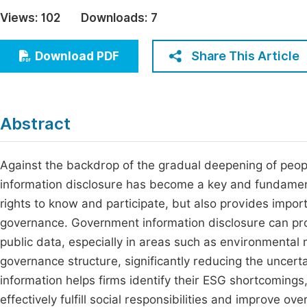
Economics & Management
Views:
102
Downloads:
7
Fi
Humanities & Social Sciences
Join
Share This Article
Download PDF
Multidisciplinary
Jo
Be
Abstract
Against the backdrop of the gradual deepening of peo
information disclosure has become a key and fundamental
rights to know and participate, but also provides impo
governance. Government information disclosure can prov
public data, especially in areas such as environmental m
governance structure, significantly reducing the uncerta
information helps firms identify their ESG shortcoming
effectively fulfill social responsibilities and improve o