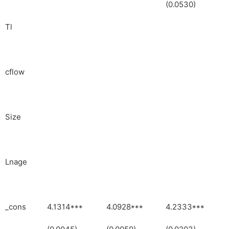
(0.0530)
Tl
cflow
Size
Lnage
_cons
4.1314***
4.0928***
4.2333***