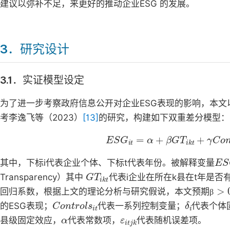
建议以弥补不足，来更好的推动企业ESG 的发展。
3．研究设计
3.1．实证模型设定
为了进一步考察政府信息公开对企业ESG表现的影响，本文以
考李逸飞等（2023）
[13]
的研究，构建如下双重差分模型：
ESG
it
=
α
+
β
GT
ikt
+
γ
Contro
ES
其中，下标i代表企业个体、下标t代表年份。被解释变量
GT
ikt
Transparency）其中
代表i企业在所在k县在t年是
β
>
0
回归系数，根据上文的理论分析与研究假说，本文预期
Controls
it
δ
i
β
的ESG表现；
代表一系列控制变量；
代表个体
α
ε
itjk
县级固定效应，
代表常数项，
代表随机误差项。