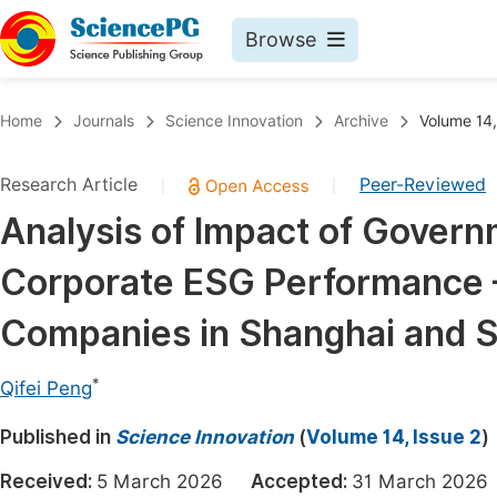
Browse
Journals By Subject
Book
Home
Journals
Science Innovation
Archive
Volume 14,
Life Sciences, Agriculture & Food
Pu
Research Article
Peer-Reviewed
|
|
Chemistry
Up
Analysis of Impact of Govern
Medicine & Health
Pu
Corporate ESG Performance 
Materials Science
Pu
Mathematics & Physics
Up
Companies in Shanghai and 
Electrical & Computer Science
Pu
*
Qifei Peng
Earth, Energy & Environment
Proc
Published in
Architecture & Civil Engineering
Science Innovation
(
Volume 14, Issue 2
)
Even
Education
Received:
5 March 2026
Accepted:
31 March 20
Ev