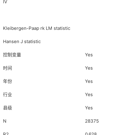
IV
Kleibergen-Paap rk LM statistic
Hansen J statistic
控制变量
Yes
时间
Yes
年份
Yes
行业
Yes
县级
Yes
N
28375
R2
0.628