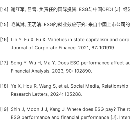
[14]
谢红军, 吕雪. 负责任的国际投资: ESG与中国OFDI [J]. 经济研究,
[15]
毛其淋, 王玥清. ESG的就业效应研究: 来自中国上市公司的证据 [J]
[16]
Lin Y, Fu X, Fu X. Varieties in state capitalism and c
Journal of Corporate Finance, 2021, 67: 101919.
[17]
Song Y, Wu H, Ma Y. Does ESG performance affect audi
Financial Analysis, 2023, 90: 102890.
[18]
Ye X, Hou R, Wang S, et al. Social Media, Relationsh
Research Letters, 2024: 105288.
[19]
Shin J, Moon J J, Kang J. Where does ESG pay? The rol
ESG performance and financial performance [J]. Inter